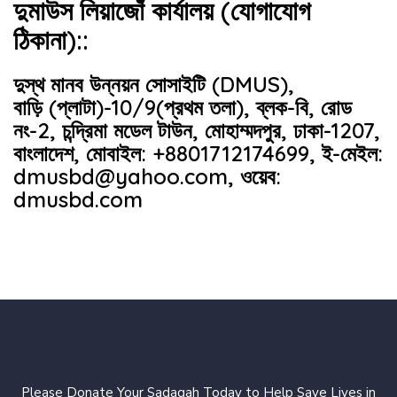
দুমাউস লিয়াজোঁ কার্যালয় (যোগাযোগ
ঠিকানা)::
দুস্থ মানব উন্নয়ন সোসাইটি (DMUS),
বাড়ি (প্লাটা)-10/9(প্রথম তলা), ব্লক-বি, রোড
নং-2, চন্দ্রিমা মডেল টাউন, মোহাম্মদপুর, ঢাকা-1207,
বাংলাদেশ, মোবাইল: +8801712174699, ই-মেইল:
dmusbd@yahoo.com, ওয়েব:
dmusbd.com
Please Donate Your Sadaqah Today to Help Save Lives in